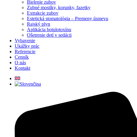
Bielenie zubov
Zubné mostíky, korunky, fazetky
Extrakcie zubov
Estetická stomatológia – Premeny úsmevu
Rajský plyn
Aplikácia botulotoxínu
Ošetrenie detí v sedácii
Vybavenie
Ukážky prác
Referencie
Cenník
O nás
Kontakt