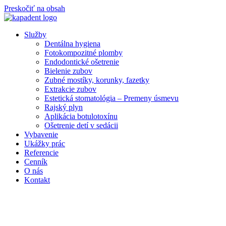
Preskočiť na obsah
Služby
Dentálna hygiena
Fotokompozitné plomby
Endodontické ošetrenie
Bielenie zubov
Zubné mostíky, korunky, fazetky
Extrakcie zubov
Estetická stomatológia – Premeny úsmevu
Rajský plyn
Aplikácia botulotoxínu
Ošetrenie detí v sedácii
Vybavenie
Ukážky prác
Referencie
Cenník
O nás
Kontakt