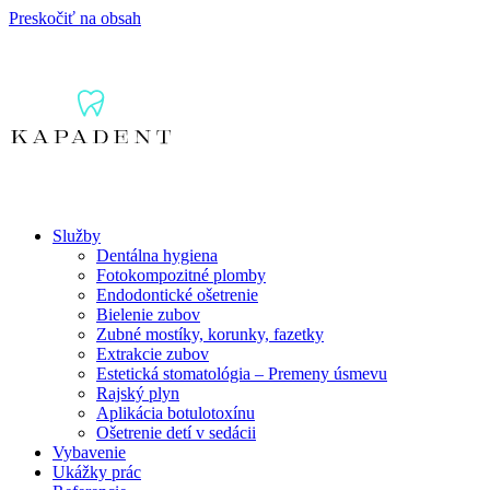
Preskočiť na obsah
Služby
Dentálna hygiena
Fotokompozitné plomby
Endodontické ošetrenie
Bielenie zubov
Zubné mostíky, korunky, fazetky
Extrakcie zubov
Estetická stomatológia – Premeny úsmevu
Rajský plyn
Aplikácia botulotoxínu
Ošetrenie detí v sedácii
Vybavenie
Ukážky prác