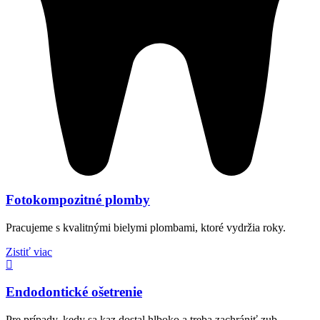
Fotokompozitné plomby
Pracujeme s kvalitnými bielymi plombami, ktoré vydržia roky.
Zistiť viac
Endodontické ošetrenie
Pre prípady, kedy sa kaz dostal hlboko a treba zachrániť zub