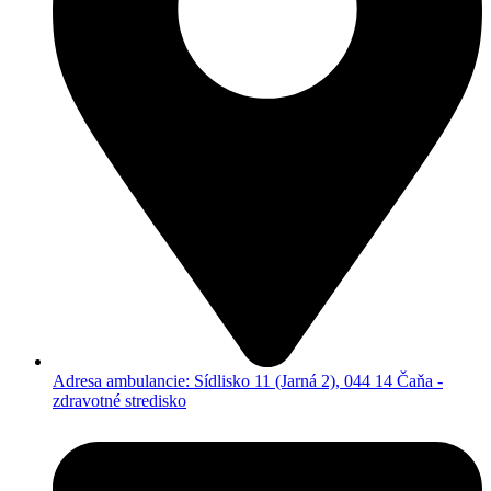
Adresa ambulancie: Sídlisko 11 (Jarná 2), 044 14 Čaňa -
zdravotné stredisko