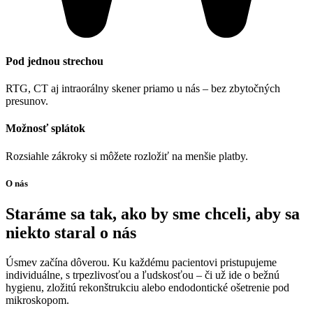
Pod jednou strechou
RTG, CT aj intraorálny skener priamo u nás – bez zbytočných
presunov.
Možnosť splátok
Rozsiahle zákroky si môžete rozložiť na menšie platby.
O nás
Staráme sa tak, ako by sme chceli, aby sa
niekto staral o nás
Úsmev začína dôverou. Ku každému pacientovi pristupujeme
individuálne, s trpezlivosťou a ľudskosťou – či už ide o bežnú
hygienu, zložitú rekonštrukciu alebo endodontické ošetrenie pod
mikroskopom.