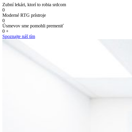
Zubní lekári, ktorí to robia srdcom
0
Moderné RTG prístroje
0
Úsmevov sme pomohli premeniť
0
+
Spoznajte náš tím