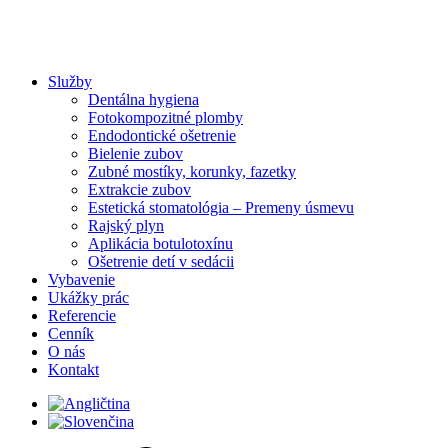
Služby
Dentálna hygiena
Fotokompozitné plomby
Endodontické ošetrenie
Bielenie zubov
Zubné mostíky, korunky, fazetky
Extrakcie zubov
Estetická stomatológia – Premeny úsmevu
Rajský plyn
Aplikácia botulotoxínu
Ošetrenie detí v sedácii
Vybavenie
Ukážky prác
Referencie
Cenník
O nás
Kontakt